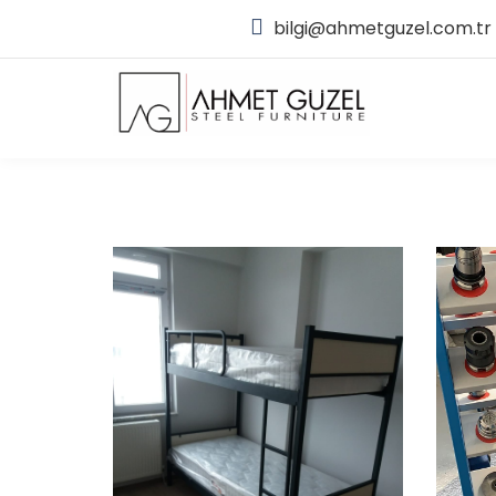
bilgi@ahmetguzel.com.tr