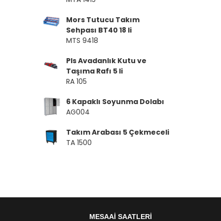
Mors Tutucu Takım
Sehpası BT40 18 li
MTS 9418
Pls Avadanlık Kutu ve
Taşıma Rafı 5 li
RA 105
6 Kapaklı Soyunma Dolabı
AG004
Takım Arabası 5 Çekmeceli
TA 1500
MESAAİ SAATLERİ