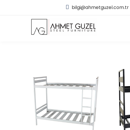
bilgi@ahmetguzel.com.tr