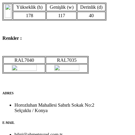
Yükseklik (h)
Genişlik (w)
Derinlik (d)
178
117
40
Renkler :
RAL7040
RAL7035
ADRES
Horozluhan Mahallesi Sabırlı Sokak No:2
Selçuklu / Konya
E-MAIL
bilgi@ahmetguzel.com.tr