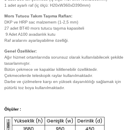
1 adet ayarlı raf (iç ölçü: H20xW360xD390mm)
Mors Tutucu Takım Taşıma Rafları:
DKP ve HRP sac malzemem (1-2,5 mm)
27 adet BT40 mors tutucu taşıma kapasiteli
9 Adet A100 avadanlık kutu
Raf aralarını ayarlayabilme özelliği.
Genel Özellikler:
Ağır hizmet ortamlarında sorunsuz olarak kullanılabilecek şekilde
tasarlanmıştır.
Bütün çekmece ve kapaklar kilitlenebilir özelliktedir.
Çekmecelerde teleskopik raylar kullanılmaktadır.
Darbe ve çizilmelere karşı en yüksek dayanıklılığı sağlamak için
pütürlü toz boya kullanılmaktadır.
Ölçüler :
Yükseklik (h)
Genişlik (w)
Derinlik (d)
1680
950
450