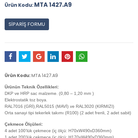
MTA 1427.A9
Ürün Kodu:
SİPARİŞ FORMU
Ürün Kodu:
MTA 1427.A9
Ürünün Teknik Özellikleri:
DKP ve HRP sac malzeme. (0,80 – 1,20 mm )
Elektrostatik toz boya.
RAL7016 (GRİ),RAL5015 (MAVİ) ve RAL3020 (KIRMIZI)
Orta sanayi tipi tekerlek takımı (R100) (2 adet frenli, 2 adet sabit)
Çekmece Ölçüleri:
4 adet 100’lük çekmece (iç ölçü: H70xW490xD360mm)
1 adet 200’lük çekmece (iç ölçü: H170xW490xD360mm)