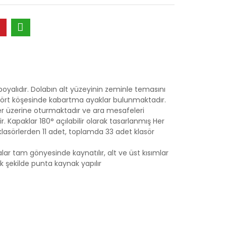
boyalıdır. Dolabın alt yüzeyinin zeminle temasını
dört köşesinde kabartma ayaklar bulunmaktadır.
ler üzerine oturmaktadır ve ara mesafeleri
. Kapaklar 180° açılabilir olarak tasarlanmış Her
k klasörlerden 11 adet, toplamda 33 adet klasör
r tam gönyesinde kaynatılır, alt ve üst kısımlar
cak şekilde punta kaynak yapılır