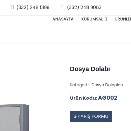
(332) 248 5199
(332) 248 9063
ANASAYFA
KURUMSAL
ÜRÜNLE
Dosya Dolabı
Kategori :
Dosya Dolapları
AG002
Ürün Kodu:
SİPARİŞ FORMU