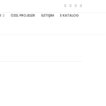
R
ÖZEL PROJELER
İLETİŞİM
E KATALOG