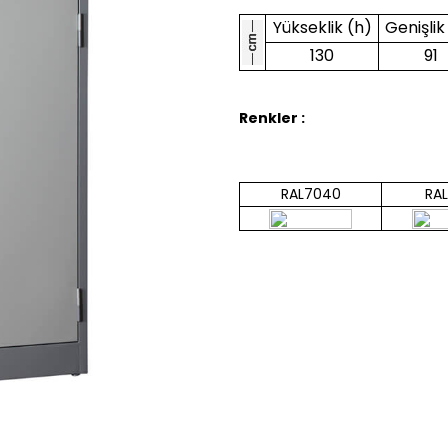
Yükseklik (h)
Genişlik
130
91
Renkler :
RAL7040
RA