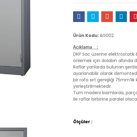
Ürün Kodu:
AG002
Açıklama :
DKP Sac üzerine elektrostatik 
önlemek için dolabın altında 
Raflar yanlarda bulunan şerit
ayarlanabilir olarak demontedir
bir rafa sırt genişliği 75mm’li
yerleştirilmektedir.
Tüm madeni kısımlarda, parçala
ile raflar birbirine paralel ola
Ölçüler :