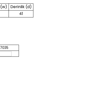
 (w)
Derinlik (d)
41
L7035