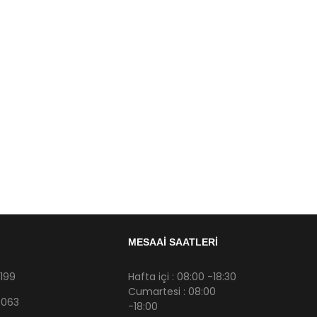
MESAAİ SAATLERİ
199
Hafta içi : 08:00 -18:30
Cumartesi : 08:00
9063
-18:00