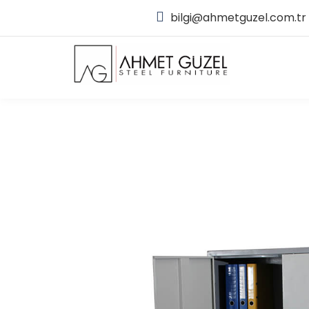
bilgi@ahmetguzel.com.tr