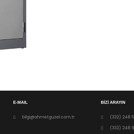
E-MAIL
BİZİ ARAYIN
bilgi@ahmetguzel.com.tr
(332) 248 5
(332) 248 