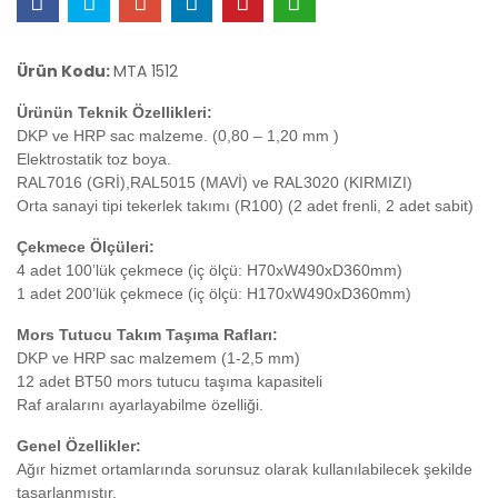
Ürün Kodu:
MTA 1512
Ürünün Teknik Özellikleri:
DKP ve HRP sac malzeme. (0,80 – 1,20 mm )
Elektrostatik toz boya.
RAL7016 (GRİ),RAL5015 (MAVİ) ve RAL3020 (KIRMIZI)
Orta sanayi tipi tekerlek takımı (R100) (2 adet frenli, 2 adet sabit)
Çekmece Ölçüleri:
4 adet 100’lük çekmece (iç ölçü: H70xW490xD360mm)
1 adet 200’lük çekmece (iç ölçü: H170xW490xD360mm)
Mors Tutucu Takım Taşıma Rafları:
DKP ve HRP sac malzemem (1-2,5 mm)
12 adet BT50 mors tutucu taşıma kapasiteli
Raf aralarını ayarlayabilme özelliği.
Genel Özellikler:
Ağır hizmet ortamlarında sorunsuz olarak kullanılabilecek şekilde
tasarlanmıştır.