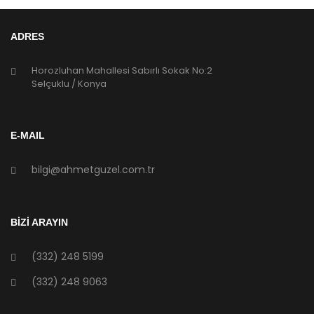
ADRES
Horozluhan Mahallesi Sabırlı Sokak No:2
Selçuklu / Konya
E-MAIL
bilgi@ahmetguzel.com.tr
BİZİ ARAYIN
(332) 248 5199
(332) 248 9063