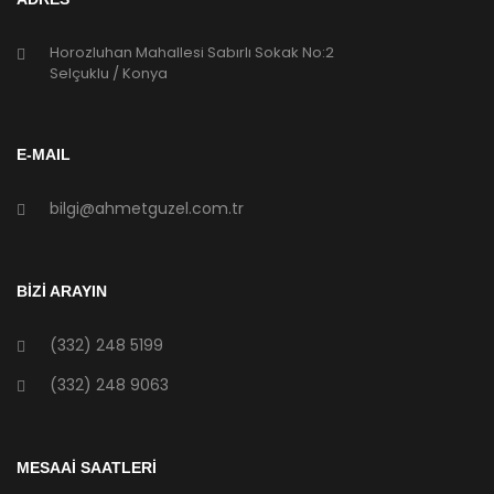
Horozluhan Mahallesi Sabırlı Sokak No:2
Selçuklu / Konya
E-MAIL
bilgi@ahmetguzel.com.tr
BİZİ ARAYIN
(332) 248 5199
(332) 248 9063
MESAAİ SAATLERİ