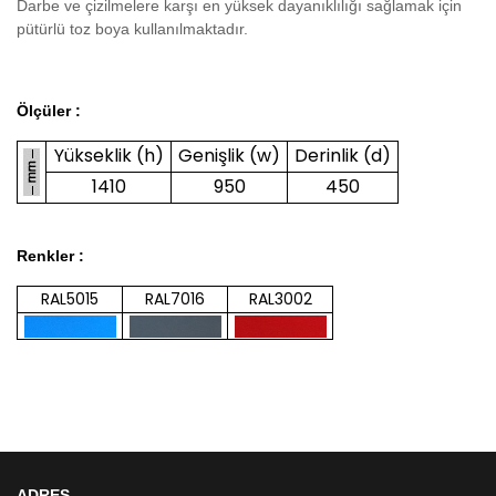
Darbe ve çizilmelere karşı en yüksek dayanıklılığı sağlamak için
pütürlü toz boya kullanılmaktadır.
Ölçüler :
Yükseklik (h)
Genişlik (w)
Derinlik (d)
1410
950
450
Renkler :
RAL5015
RAL7016
RAL3002
ADRES