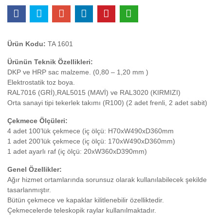
Ürün Kodu:
TA 1601
Ürünün Teknik Özellikleri:
DKP ve HRP sac malzeme. (0,80 – 1,20 mm )
Elektrostatik toz boya.
RAL7016 (GRİ),RAL5015 (MAVİ) ve RAL3020 (KIRMIZI)
Orta sanayi tipi tekerlek takımı (R100) (2 adet frenli, 2 adet sabit)
Çekmece Ölçüleri:
4 adet 100’lük çekmece (iç ölçü: H70xW490xD360mm
1 adet 200’lük çekmece (iç ölçü: 170xW490xD360mm)
1 adet ayarlı raf (iç ölçü: 20xW360xD390mm)
Genel Özellikler:
Ağır hizmet ortamlarında sorunsuz olarak kullanılabilecek şekilde
tasarlanmıştır.
Bütün çekmece ve kapaklar kilitlenebilir özelliktedir.
Çekmecelerde teleskopik raylar kullanılmaktadır.